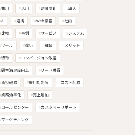
費用
活用
離脱防止
導入
AI
連携
Web接客
社内
比較
事例
サービス
システム
ツール
違い
種類
メリット
特徴
コンバージョン改善
顧客満足度向上
リード獲得
負担軽減
費用対効果
コスト削減
業務効率化
売上増加
コールセンター
カスタマーサポート
マーケティング