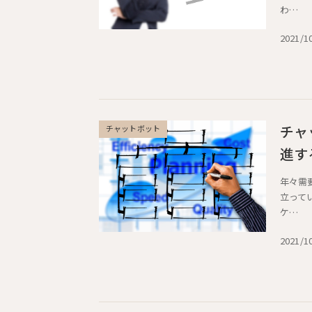
わ…
2021/1
チャ
チャットボット
進す
年々需
立って
ケ…
2021/1