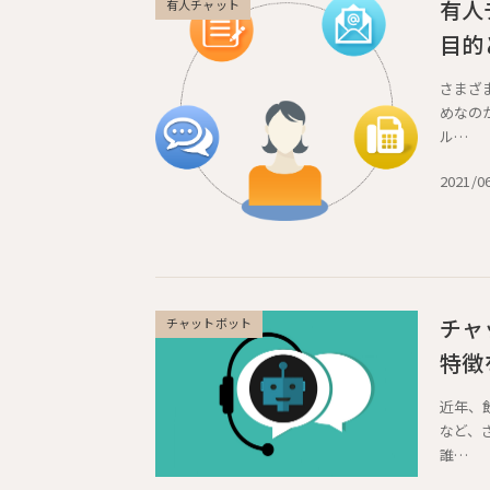
有人
有人チャット
目的
さまざ
めなの
ル…
2021/0
チャ
チャットボット
特徴
近年、
など、
誰…