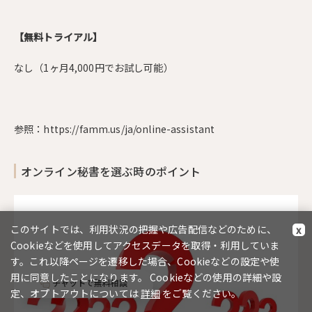
【無料トライアル】
なし（1ヶ月4,000円でお試し可能）
参照：
https://famm.us/ja/online-assistant
オンライン秘書を選ぶ時のポイント
このサイトでは、利用状況の把握や広告配信などのために、
x
Cookieなどを使用してアクセスデータを取得・利用していま
す。これ以降ページを遷移した場合、Cookieなどの設定や使
用に同意したことになります。 Cookieなどの使用の詳細や設
チャットで無料相談
定、オプトアウトについては
詳細
をご覧ください。